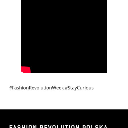
#FashionRevolutionWeek #StayCurious
FASHION REVOLUTION POLSKA