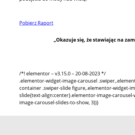
Pobierz Raport
„Okazuje się, że stawiając na za
/*! elementor – v3.15.0 – 20-08-2023 */
.elementor-widget-image-carousel .swiper,.element
container .swiper-slide figure,.elementor-widget-im
slide{text-align:center}.elementor-image-carousel-wr
image-carousel-slides-to-show, 3))}