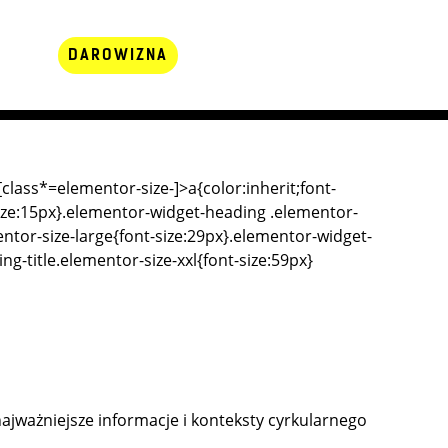
DAROWIZNA
class*=elementor-size-]>a{color:inherit;font-
-size:15px}.elementor-widget-heading .elementor-
ntor-size-large{font-size:29px}.elementor-widget-
g-title.elementor-size-xxl{font-size:59px}
ajważniejsze informacje i konteksty cyrkularnego