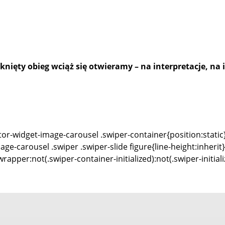
mknięty obieg wciąż się otwieramy – na interpretacje, n
or-widget-image-carousel .swiper-container{position:static
age-carousel .swiper .swiper-slide figure{line-height:inheri
apper:not(.swiper-container-initialized):not(.swiper-initial