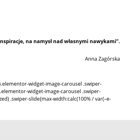
a inspiracje, na namysł nad własnymi nawykami”.
Anna Zagórska
}.elementor-widget-image-carousel .swiper-
t}.elementor-widget-image-carousel .swiper-
ized) .swiper-slide{max-width:calc(100% / var(–e-