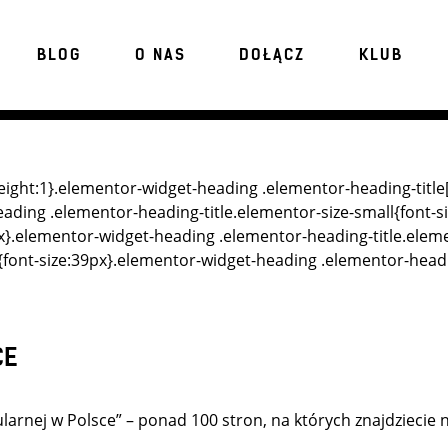
BLOG
O NAS
DOŁĄCZ
KLUB
eight:1}.elementor-widget-heading .elementor-heading-title[
-heading .elementor-heading-title.elementor-size-small{font
x}.elementor-widget-heading .elementor-heading-title.eleme
{font-size:39px}.elementor-widget-heading .elementor-headin
CE
arnej w Polsce” – ponad 100 stron, na których znajdziecie n