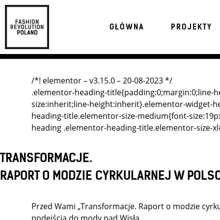
GŁÓWNA
PROJEKTY
/*! elementor – v3.15.0 – 20-08-2023 */
.elementor-heading-title{padding:0;margin:0;line-h
size:inherit;line-height:inherit}.elementor-widget
heading-title.elementor-size-medium{font-size:19p
heading .elementor-heading-title.elementor-size-xl
TRANSFORMACJE.
RAPORT O MODZIE CYRKULARNEJ W POLS
Przed Wami „Transformacje. Raport o modzie cyrkul
podejścia do mody nad Wisłą.